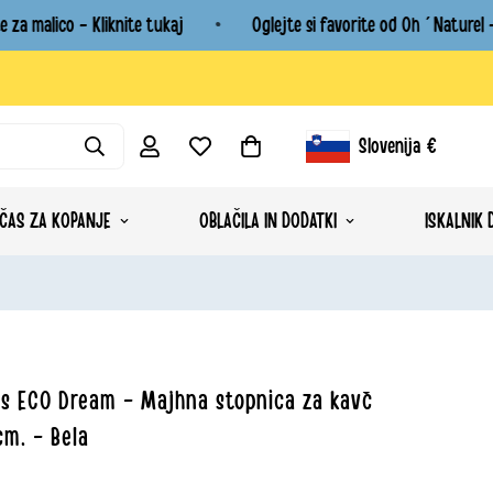
 malico - Kliknite tukaj
Oglejte si favorite od Oh´Naturel - Og
Slovenija
€
Gumb Za Geolokacijo: Sloven
ČAS ZA KOPANJE
OBLAČILA IN DODATKI
ISKALNIK 
s ECO Dream - Majhna stopnica za kavč
m. - Bela