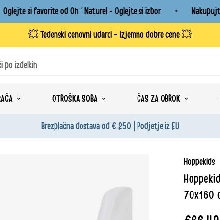
lejte si favorite od Oh´Naturel - Oglejte si izbor
Nakupujte za
💥 Tedenski cenovni udarci - izjemno dobre cene 💥
či po izdelkih
RAČA
OTROŠKA SOBA
ČAS ZA OBROK
Brezplačna dostava od € 250 | Podjetje iz EU
Hoppekids
Hoppekid
70x160 c
Redna