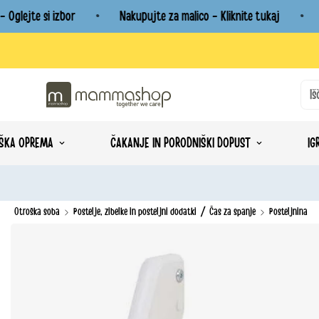
lejte si izbor
Nakupujte za malico - Kliknite tukaj
Og
Iš
ŠKA OPREMA
ČAKANJE IN PORODNIŠKI DOPUST
IG
/
Otroška soba
Postelje, zibelke in posteljni dodatki
Čas za spanje
Posteljnina