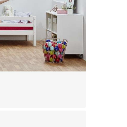
Lux
Malt
Nor
Østr
Pole
Port
Rum
Slov