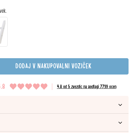
vek.
DODAJ V NAKUPOVALNI VOZIČEK
.8
4.8 od 5 zvezdic na podlagi 7739 ocen
mer:
HOP-36-1010-32-000