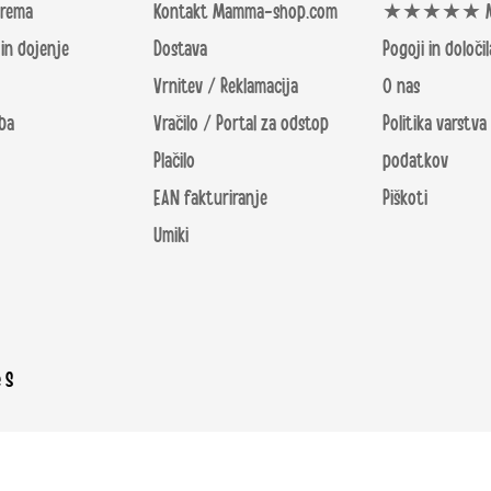
prema
Kontakt Mamma-shop.com
★★★★★ Mn
in dojenje
Dostava
Pogoji in določil
Vrnitev / Reklamacija
O nas
ba
Vračilo / Portal za odstop
Politika varstva
Plačilo
podatkov
EAN fakturiranje
Piškoti
Umiki
 S