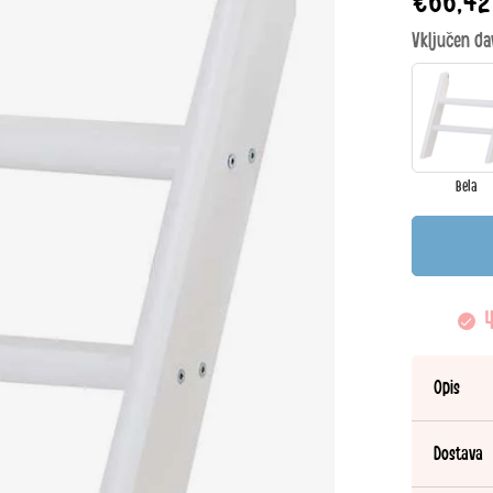
€66,42
cena
Vključen da
Bela
4
Opis
Dostava
Varenum