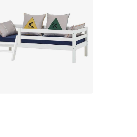
Slov
Span
Sver
Tjek
Tysk
Ung