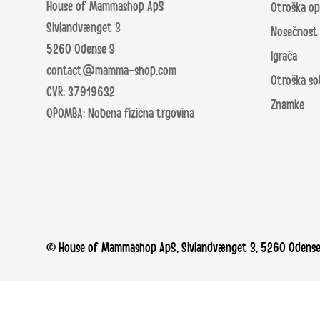
House of Mammashop ApS
Otroška o
Sivlandvænget 3
Nosečnost 
5260 Odense S
Igrača
contact@mamma-shop.com
Otroška so
CVR: 37919632
Znamke
OPOMBA: Nobena fizična trgovina
© House of Mammashop ApS, Sivlandvænget 3, 5260 Odense