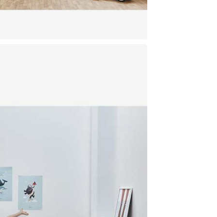
Fran
Græ
Holl
Irla
Itali
Kroa
Letl
Lita