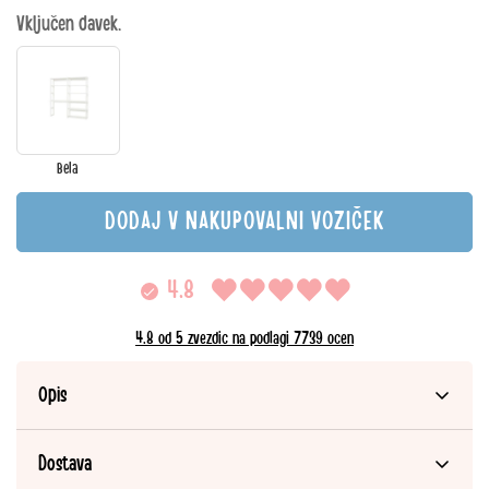
cena
Vključen davek.
Bela
DODAJ V NAKUPOVALNI VOZIČEK
4.8
4.8 od 5 zvezdic na podlagi 7739 ocen
Opis
Varenummer:
Dostava
HOP-STO-25-080