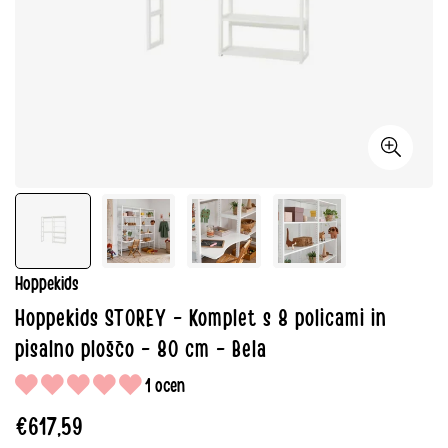
Hoppekids
Hoppekids STOREY - Komplet s 8 policami in
pisalno ploščo - 80 cm - Bela
1 ocen
Redna
€617,59