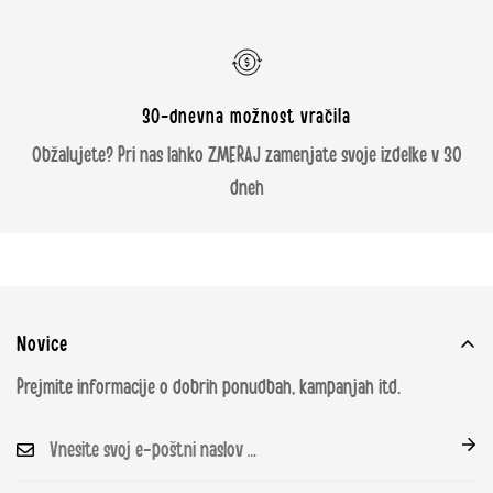
Slovenien
€ 21.95
€ 21.95
€ 250
30-dnevna možnost vračila
Spanien
€ 4.95
€ 14.95
€ 100
Obžalujete? Pri nas lahko ZMERAJ zamenjate svoje izdelke v 30
Sverige
59 SEK
99 SEK
999 SEK
dneh
Tjekkiet
CZK 349
CZK 349
CZK 5000
Tyskland
€ 4.95
€ 4.95
€ 100
Novice
HUF
HUF
HUF
Ungarn
Prejmite informacije o dobrih ponudbah, kampanjah itd.
17.999
17.999
120.000