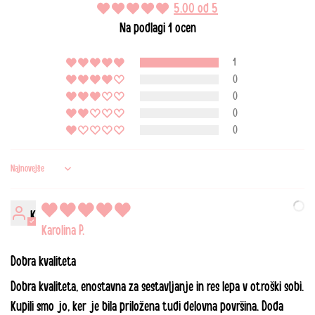
5.00 od 5
Finland
€ 6.95
€ 24.95
€ 200
Na podlagi 1 ocen
Frankrig
€ 4.95
€ 11.95
€ 100
1
0
Grækenland
€ 54.95
€ 54.95
€ 500
0
0
Holland
€ 4.95
€ 9.95
€ 100
0
Irland
€ 24.95
€ 24.95
€ 250
Sort by
Italien
€ 14.95
€ 14.95
€ 100
K
Karolina P.
Kroatien
€ 44.95
€ 44.95
€ 250
Dobra kvaliteta
Letland
€ 29.95
€ 29.95
€ 250
Dobra kvaliteta, enostavna za sestavljanje in res lepa v otroški sobi.
Kupili smo jo, ker je bila priložena tudi delovna površina. Doda