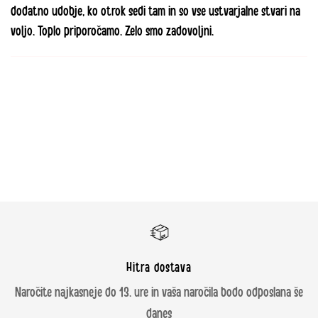
Litauen
€ 29.95
€ 29.95
€ 250
dodatno udobje, ko otrok sedi tam in so vse ustvarjalne stvari na
voljo. Toplo priporočamo. Zelo smo zadovoljni.
Luxemborg
€ 9.95
€ 9.95
€ 100
Malta
€ 54.95
€ 54.95
€ 500
Norge
99 NOK
99 NOK
1499 NOK
Østrig
€ 9.95
€ 9.95
€ 100
Polen
PLN 19
PLN 39
PLN 499
Portugal
€ 29.95
€ 29.95
€ 250
Hitra dostava
Rumænien
RON 169
RON 169
RON 1250
Naročite najkasneje do 13. ure in vaša naročila bodo odposlana še
danes
Slovakiet
€ 21.95
€ 21.95
€ 250