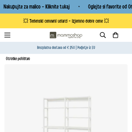
Nakupujte za malico - Kliknite tukaj
Oglejte si favorite od Oh
💥 Tedenski cenovni udarci - izjemno dobre cene 💥
Brezplačna dostava od € 250 | Podjetje iz EU
Otroške pohištvo